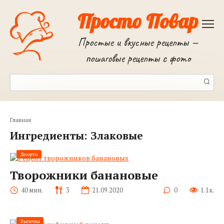
Перейти
Просто Повар
к
контенту
Простые и вкусные рецепты —
пошаговые рецепты с фото
Поиск:
Главная
Ингредиенты:
Злаковые
Десерты
Творожники банановые
40 мин.
3
21.09.2020
0
1.1к.
Выпечка